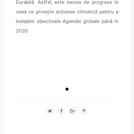
Durabilă. Astfel, este nevoie de progrese în
ceea ce privește acțiunea climatică pentru a
îndeplini obiectivele Agendei globale până în
2030.
true
true
true