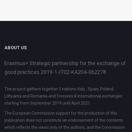
ABOUT US
Erasmus+ Strategic partnership for the exchange of
good practices 2019-1-IT02-KA204-062278
The project gathers together 5 nations-Italy , Spain, Poland,
Lithuania and Romania-and foresees 8 international exchanges
starting from September 2019 until April 2021.
The European Commission support for the production of this
publication does not constitute an endorsement of the contents
which reflects the views only of the authors, and the Commission