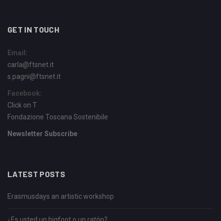
GET IN TOUCH
Email:
carla@ftsnet.it
s.pagni@ftsnet.it
Facebook:
Click on T
Fondazione Toscana Sostenibile
Newsletter Subscribe
LATEST POSTS
Erasmusdays an artistic workshop
¿Es usted un bigfoot o un ratón?