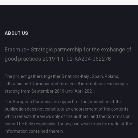
ABOUT US
Erasmus+ Strategic partnership for the exchange of
good practices 2019-1-IT02-KA204-062278
The project gathers together 5 nations-Italy , Spain, Poland,
Lithuania and Romania-and foresees 8 international exchanges
starting from September 2019 until April 2021.
The European Commission support for the production of this
publication does not constitute an endorsement of the contents
which reflects the views only of the authors, and the Commission
cannot be held responsible for any use which may be made of the
information contained therein